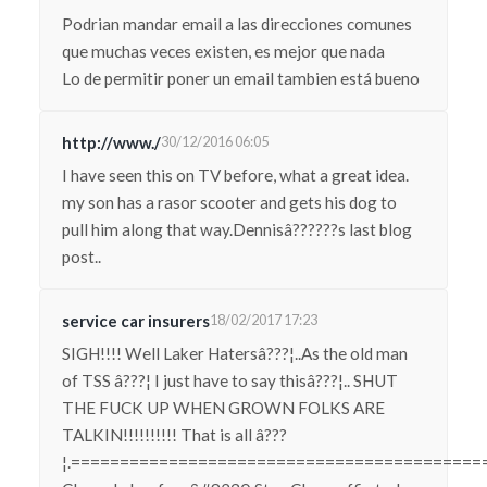
Podrian mandar email a las direcciones comunes
que muchas veces existen, es mejor que nada
Lo de permitir poner un email tambien está bueno
http://www./
30/12/2016 06:05
I have seen this on TV before, what a great idea.
my son has a rasor scooter and gets his dog to
pull him along that way.Dennisâ??????s last blog
post..
service car insurers
18/02/2017 17:23
SIGH!!!! Well Laker Hatersâ???¦..As the old man
of TSS â???¦ I just have to say thisâ???¦.. SHUT
THE FUCK UP WHEN GROWN FOLKS ARE
TALKIN!!!!!!!!!! That is all â???
¦.==========================================