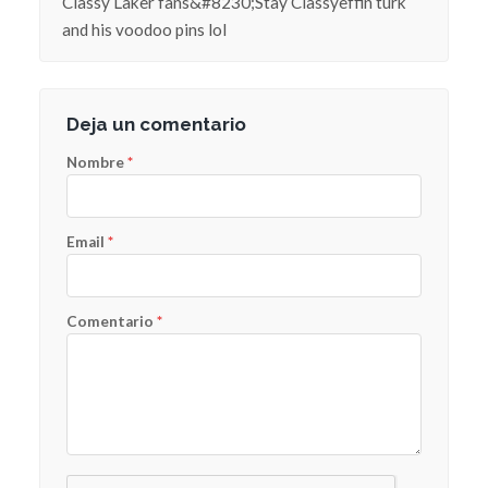
Classy Laker fans&#8230;Stay Classyeffin turk
and his voodoo pins lol
Deja un comentario
Nombre
*
Email
*
Comentario
*