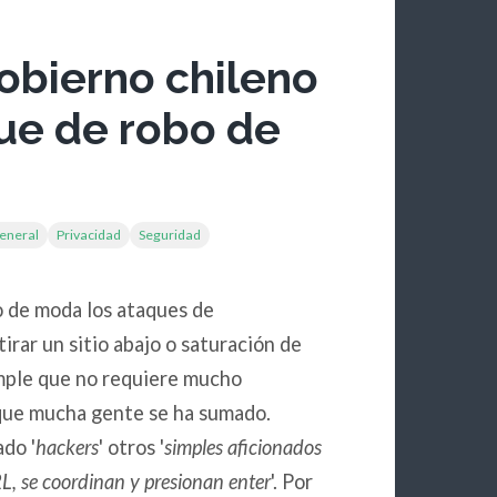
obierno chileno
que de robo de
general
Privacidad
Seguridad
 de moda los ataques de
rar un sitio abajo o saturación de
imple que no requiere mucho
que mucha gente se ha sumado.
do '
hackers
' otros '
simples aficionados
, se coordinan y presionan enter
'. Por