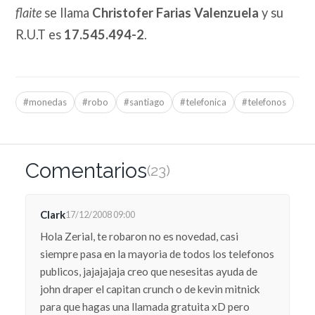
flaite
se llama
Christofer Farias Valenzuela
y su
R.U.T es
17.545.494-2
.
#monedas
#robo
#santiago
#telefonica
#telefonos
Comentarios
(23)
Clark
17/12/2008 09:00
Hola Zerial, te robaron no es novedad, casi
siempre pasa en la mayoria de todos los telefonos
publicos, jajajajaja creo que nesesitas ayuda de
john draper el capitan crunch o de kevin mitnick
para que hagas una llamada gratuita xD pero