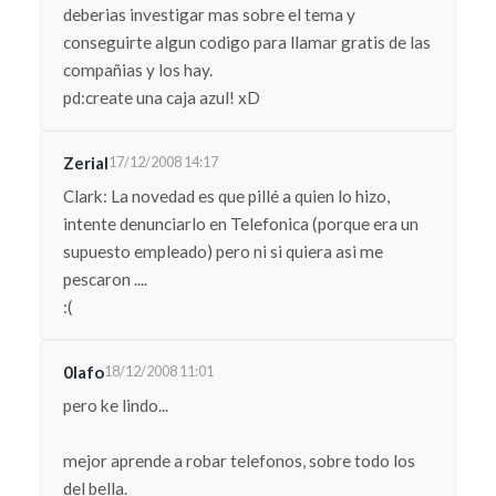
deberias investigar mas sobre el tema y
conseguirte algun codigo para llamar gratis de las
compañias y los hay.
pd:create una caja azul! xD
Zerial
17/12/2008 14:17
Clark: La novedad es que pillé a quien lo hizo,
intente denunciarlo en Telefonica (porque era un
supuesto empleado) pero ni si quiera asi me
pescaron ....
:(
0lafo
18/12/2008 11:01
pero ke lindo...
mejor aprende a robar telefonos, sobre todo los
del bella.