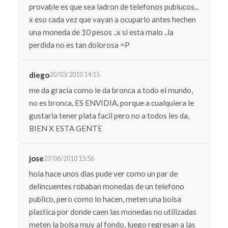
provable es que sea ladron de telefonos publucos...
x eso cada vez que vayan a ocuparlo antes hechen
una moneda de 10 pesos ..x si esta malo ..la
perdida no es tan dolorosa =P
diego
20/03/2010 14:15
me da gracia como le da bronca a todo el mundo,
no es bronca, ES ENVIDIA, porque a cualquiera le
gustaria tener plata facil pero no a todos les da,
BIEN X ESTA GENTE
jose
27/06/2010 15:56
hola hace unos dias pude ver como un par de
delincuentes robaban monedas de un telefono
publico, pero como lo hacen, meten una bolsa
plastica por donde caen las monedas no utilizadas
meten la bolsa muy al fondo, luego regresan a las