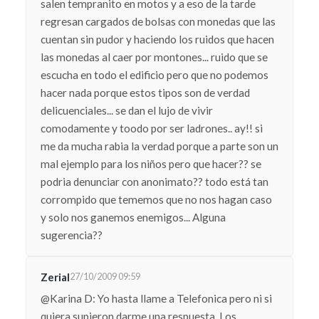
salen tempranito en motos y a eso de la tarde
regresan cargados de bolsas con monedas que las
cuentan sin pudor y haciendo los ruidos que hacen
las monedas al caer por montones... ruido que se
escucha en todo el edificio pero que no podemos
hacer nada porque estos tipos son de verdad
delicuenciales... se dan el lujo de vivir
comodamente y toodo por ser ladrones.. ay!! si
me da mucha rabia la verdad porque a parte son un
mal ejemplo para los niños pero que hacer?? se
podria denunciar con anonimato?? todo está tan
corrompido que tememos que no nos hagan caso
y solo nos ganemos enemigos... Alguna
sugerencia??
Zerial
27/10/2009 09:59
@Karina D: Yo hasta llame a Telefonica pero ni si
quiera supieron darme una respuesta. Los