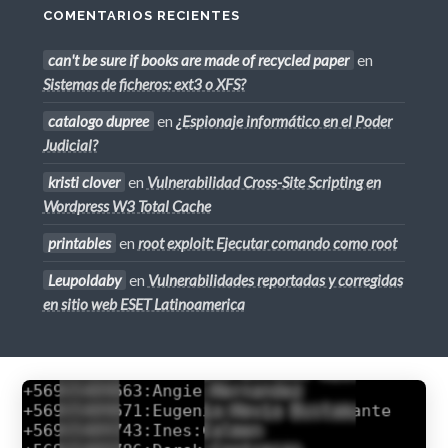
COMENTARIOS RECIENTES
can't be sure if books are made of recycled paper
en
Sistemas de ficheros: ext3 o XFS?
catalogo dupree
en
¿Espionaje informático en el Poder
Judicial?
kristi clover
en
Vulnerabilidad Cross-Site Scripting en
Wordpress W3 Total Cache
printables
en
root exploit: Ejecutar comando como root
Leupoldaby
en
Vulnerabilidades reportadas y corregidas
en sitio web ESET Latinoamerica