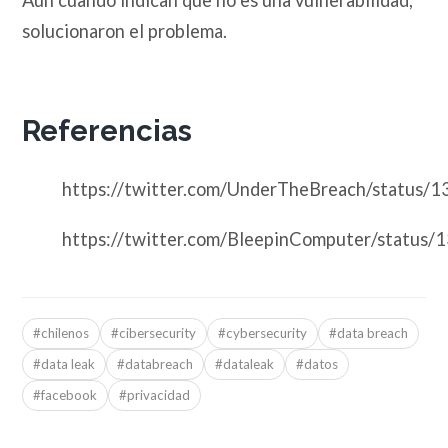
Aún cuando indican que no es una vulnerabilidad,
solucionaron el problema.
Referencias
https://twitter.com/UnderTheBreach/statu
https://twitter.com/BleepinComputer/statu
#chilenos
#cibersecurity
#cybersecurity
#data breach
#data leak
#databreach
#dataleak
#datos
#facebook
#privacidad