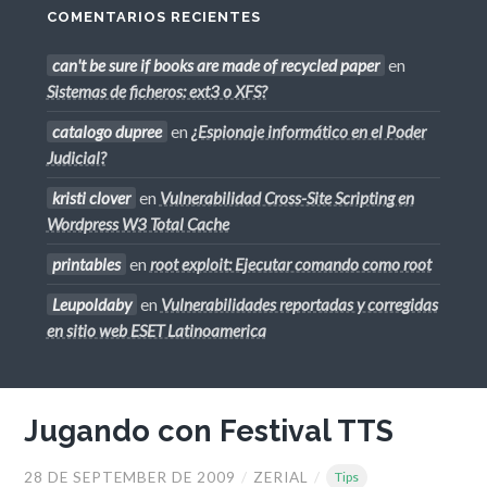
COMENTARIOS RECIENTES
can't be sure if books are made of recycled paper
en
Sistemas de ficheros: ext3 o XFS?
catalogo dupree
en
¿Espionaje informático en el Poder
Judicial?
kristi clover
en
Vulnerabilidad Cross-Site Scripting en
Wordpress W3 Total Cache
printables
en
root exploit: Ejecutar comando como root
Leupoldaby
en
Vulnerabilidades reportadas y corregidas
en sitio web ESET Latinoamerica
Jugando con Festival TTS
28 DE SEPTEMBER DE 2009
/
ZERIAL
/
Tips