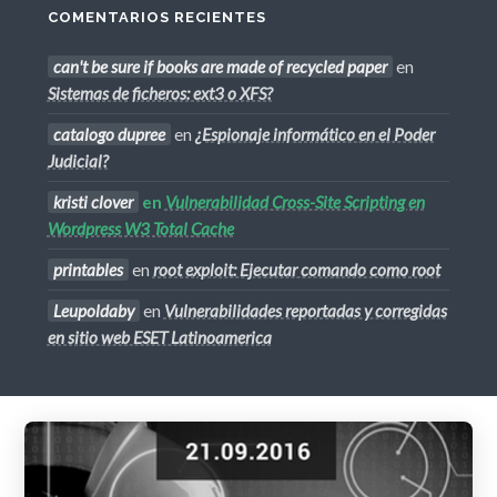
COMENTARIOS RECIENTES
can't be sure if books are made of recycled paper
en
Sistemas de ficheros: ext3 o XFS?
catalogo dupree
en
¿Espionaje informático en el Poder
Judicial?
kristi clover
en
Vulnerabilidad Cross-Site Scripting en
Wordpress W3 Total Cache
printables
en
root exploit: Ejecutar comando como root
Leupoldaby
en
Vulnerabilidades reportadas y corregidas
en sitio web ESET Latinoamerica