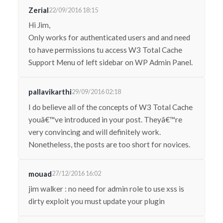
Zerial
22/09/2016 18:15
Hi Jim,
Only works for authenticated users and and need
to have permissions tu access W3 Total Cache
Support Menu of left sidebar on WP Admin Panel.
pallavikarthi
29/09/2016 02:18
I do believe all of the concepts of W3 Total Cache
youâ€™ve introduced in your post. Theyâ€™re
very convincing and will definitely work.
Nonetheless, the posts are too short for novices.
mouad
27/12/2016 16:02
jim walker : no need for admin role to use xss is
dirty exploit you must update your plugin