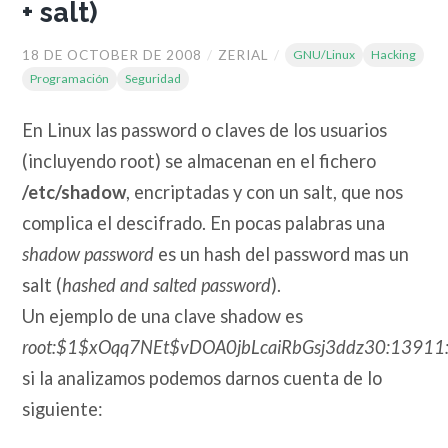
+ salt)
18 DE OCTOBER DE 2008
/
ZERIAL
/
GNU/Linux
Hacking
Programación
Seguridad
En Linux las password o claves de los usuarios
(incluyendo root) se almacenan en el fichero
/etc/shadow
, encriptadas y con un salt, que nos
complica el descifrado. En pocas palabras una
shadow password
es un hash del password mas un
salt (
hashed and salted password
).
Un ejemplo de una clave shadow es
root:$1$xOqq7NEt$vDOA0jbLcaiRbGsj3ddz30:13911:::
si la analizamos podemos darnos cuenta de lo
siguiente: