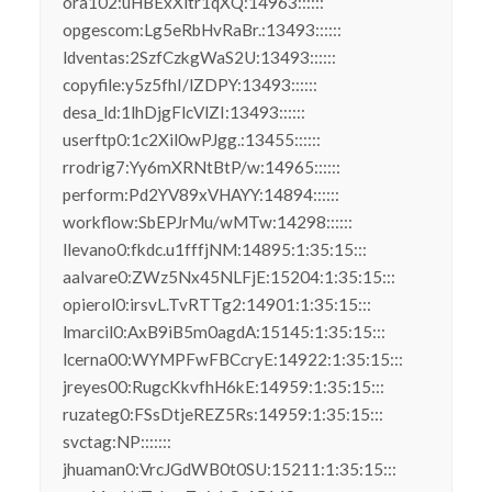
ora102:uHBExXltr1qXQ:14963::::::
opgescom:Lg5eRbHvRaBr.:13493::::::
ldventas:2SzfCzkgWaS2U:13493::::::
copyfile:y5z5fhI/lZDPY:13493::::::
desa_ld:1lhDjgFlcVlZI:13493::::::
userftp0:1c2Xil0wPJgg.:13455::::::
rrodrig7:Yy6mXRNtBtP/w:14965::::::
perform:Pd2YV89xVHAYY:14894::::::
workflow:SbEPJrMu/wMTw:14298::::::
llevano0:fkdc.u1fffjNM:14895:1:35:15:::
aalvare0:ZWz5Nx45NLFjE:15204:1:35:15:::
opierol0:irsvL.TvRTTg2:14901:1:35:15:::
lmarcil0:AxB9iB5m0agdA:15145:1:35:15:::
lcerna00:WYMPFwFBCcryE:14922:1:35:15:::
jreyes00:RugcKkvfhH6kE:14959:1:35:15:::
ruzateg0:FSsDtjeREZ5Rs:14959:1:35:15:::
svctag:NP:::::::
jhuaman0:VrcJGdWB0t0SU:15211:1:35:15:::