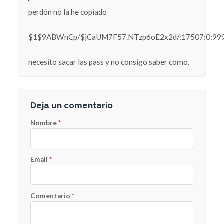
perdón no la he copiado
$1$9ABWnCp/$jCaUM7F57.NTzp6oE2x2d/:17507:0:9999
necesito sacar las pass y no consigo saber como.
Deja un comentario
Nombre
*
Email
*
Comentario
*