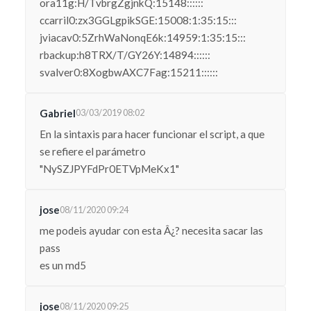
ora11g:H/TvbrgZgjnkQ:15148::::::
ccarril0:zx3GGLgpikSGE:15008:1:35:15:::
jviacav0:5ZrhWaNonqE6k:14959:1:35:15:::
rbackup:h8TRX/T/GY26Y:14894::::::
svalver0:8XogbwAXC7Fag:15211::::::
Gabriel
03/03/2019 08:02
En la sintaxis para hacer funcionar el script, a que
se refiere el parámetro
"NySZJPYFdPr0ETVpMeKx1"
jose
08/11/2020 09:24
me podeis ayudar con esta Â¿? necesita sacar las
pass
es un md5
jose
08/11/2020 09:25