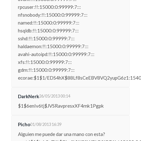
rpcuser:!!:15000:0:99999:7:::
nfsnobody:!!:15000:0:99999:7:::
named:!!:15000:0:99999:7:::
hsqldb:!!:15000:0:99999:7:::
sshd:!!:15000:0:99999:7:::
haldaemon:!!:15000:0:99999:7:::
avahi-autoipd:!!:15000:0:99999:7:::
xfs:!!:15000:0:99999:7:::
gdm:!!:15000:0:99999:7:::
ecorae:$1$1/EDS4hX$88Lf8sCeEBV8VQ2yupG6z1:15408:
DarkNerk
26/05/2013 00:14
$1$6enIv6tj$JVSRavpresxXF4mk1Pgpk
Picho
01/08/2013 16:39
Alguien me puede dar una mano con esta?