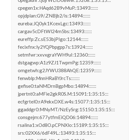
cpegen1x:HAqd62B9vMuP.:13493::::::
opjdplan:G9/.ZNBjb2/is:14894::::::
eureba:JQ0yk1KcexLgc:13493::::::
cargav5cDFtWl24m5bs:13493::::::
eureffp:Zc.sE53bjPIgo:12144::::::
fecixfnx:ly2YQPbpgpp7s:13924::::::
setmfwr:xxvxgraYWH9uI:12360::::::
dstgagwp:A1z9ZJ1TwpmPg:12359::::::
omgetwh:g2JYWU388AhQE:12359::::::
fenwblp:MnnHRaBYJrcTs:::::::
gefise0:taNMDrnBgpMbo:14894::::::
jpertnt0:aMFie2gkR0S.M:15091:1:35:15:::
ecfgrtel0:rA9ekxDXE.w4s:15077:1:35:15:::
ggaddgr0:MNyMT/NzEySrg:15150:1:35:15:::
consgejm:677ytfmEiQD06:14894::::::
rsalina1:xOd8O.pCPNXlo:15189:1:35:15:::
srs:02XX6/6dF49L.:13493:1:35:15:::