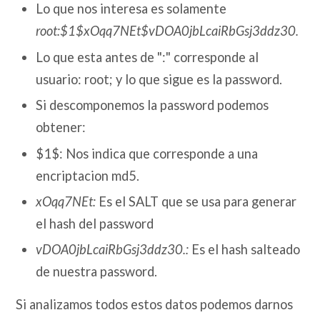
Lo que nos interesa es solamente
root:$1$xOqq7NEt$vDOA0jbLcaiRbGsj3ddz30.
Lo que esta antes de ":" corresponde al
usuario: root; y lo que sigue es la password.
Si descomponemos la password podemos
obtener:
$1$: Nos indica que corresponde a una
encriptacion md5.
xOqq7NEt:
Es el SALT que se usa para generar
el hash del password
vDOA0jbLcaiRbGsj3ddz30.:
Es el hash salteado
de nuestra password.
Si analizamos todos estos datos podemos darnos