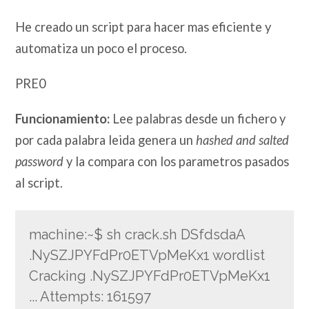
He creado un script para hacer mas eficiente y
automatiza un poco el proceso.
PRE0
Funcionamiento:
Lee palabras desde un fichero y
por cada palabra leida genera un
hashed and salted
password
y la compara con los parametros pasados
al script.
machine:~$ sh crack.sh DSfdsdaA
.NySZJPYFdPr0ETVpMeKx1 wordlist
Cracking .NySZJPYFdPr0ETVpMeKx1
... Attempts: 161597