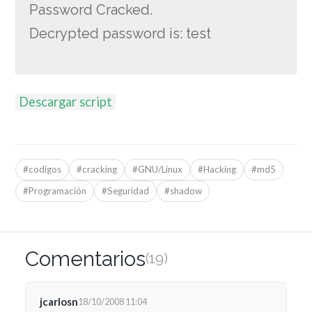
Password Cracked.
Decrypted password is: test
Descargar script
#codigos
#cracking
#GNU/Linux
#Hacking
#md5
#Programación
#Seguridad
#shadow
Comentarios
(19)
jcarlosn
18/10/2008 11:04