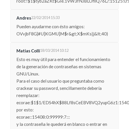
root:!$1$tyb2aZKt$GIe.1VW3fNJBLOfilQ76L/:15125:0:9
Andres
22/02/2014 15:33
Pueden ayudarme con ésto amigos:
OVvjbF8G}#U]KGMU]M$r&gt;X$mKs|j&lt;40)
Matias Colli
18/03/2014 10:12
Esto es muy útil para entender el funcionamiento
de la generación de contraseñas en sistemas
GNU/Linux.
Para el caso del usuario que preguntaba como
crackear su password, sencillamente debería
reemplazar:
ecorae:$1$1/EDS4hX$88Lf8sCeEBV8VQ2yupG6z1:15408:
por esto:
ecorae::15408:0:99999:7:::
y la contraseña le quederá en blanco o entrar en