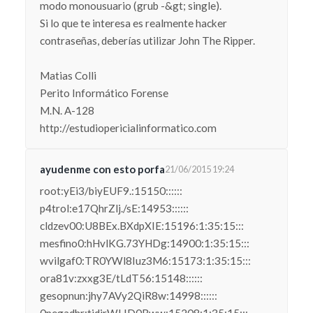
modo monousuario (grub -&gt; single).
Si lo que te interesa es realmente hacker
contraseñas, deberías utilizar John The Ripper.
Matias Colli
Perito Informático Forense
M.N. A-128
http://estudiopericialinformatico.com
ayudenme con esto porfa
21/06/2015 19:24
root:yEi3/biyEUF9.:15150::::::
p4trol:e17QhrZlj./sE:14953::::::
cldzev00:U8BEx.BXdpXIE:15196:1:35:15:::
mesfino0:hHvlKG.73YHDg:14900:1:35:15:::
wvilgaf0:TR0YWl8Iuz3M6:15173:1:35:15:::
ora81v:zxxg3E/tLdT56:15148::::::
gesopnun:jhy7AVy2QiR8w:14998::::::
0pegadhr:tjdjrWLID0Bww:15208:1:35:15:::