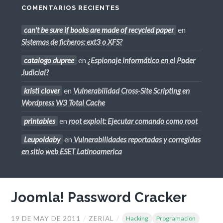
COMENTARIOS RECIENTES
can't be sure if books are made of recycled paper
en
Sistemas de ficheros: ext3 o XFS?
catalogo dupree
en
¿Espionaje informático en el Poder
Judicial?
kristi clover
en
Vulnerabilidad Cross-Site Scripting en
Wordpress W3 Total Cache
printables
en
root exploit: Ejecutar comando como root
Leupoldaby
en
Vulnerabilidades reportadas y corregidas
en sitio web ESET Latinoamerica
Joomla! Password Cracker
19 DE MAY DE 2011
/
ZERIAL
/
Hacking
Programación