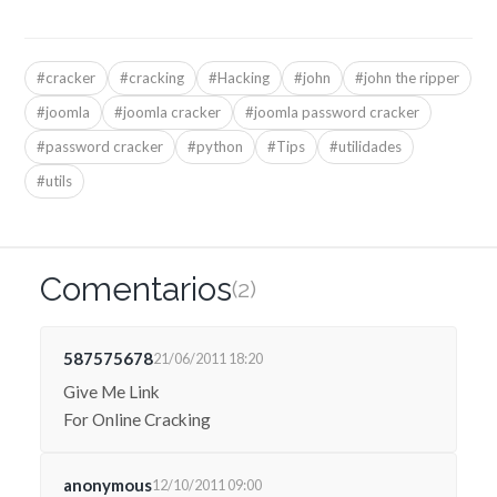
#cracker
#cracking
#Hacking
#john
#john the ripper
#joomla
#joomla cracker
#joomla password cracker
#password cracker
#python
#Tips
#utilidades
#utils
Comentarios
(2)
587575678
21/06/2011 18:20
Give Me Link
For Online Cracking
anonymous
12/10/2011 09:00