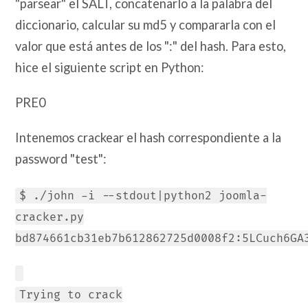
"parsear" el SALT, concatenarlo a la palabra del
diccionario, calcular su md5 y compararla con el
valor que está antes de los ":" del hash. Para esto,
hice el siguiente script en Python:
PRE0
Intenemos crackear el hash correspondiente a la
password "test":
$ ./john -i --stdout|python2 joomla-
cracker.py
bd874661cb31eb7b612862725d0008f2:5LCuch6GA
Trying to crack