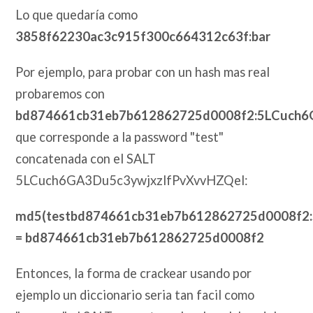
Lo que quedaría como
3858f62230ac3c915f300c664312c63f:bar
Por ejemplo, para probar con un hash mas real
probaremos con
bd874661cb31eb7b612862725d0008f2:5LCuch6
que corresponde a la password "test"
concatenada con el SALT
5LCuch6GA3Du5c3ywjxzlfPvXvvHZQel:
md5(testbd874661cb31eb7b612862725d0008f2:
= bd874661cb31eb7b612862725d0008f2
Entonces, la forma de crackear usando por
ejemplo un diccionario seria tan facil como