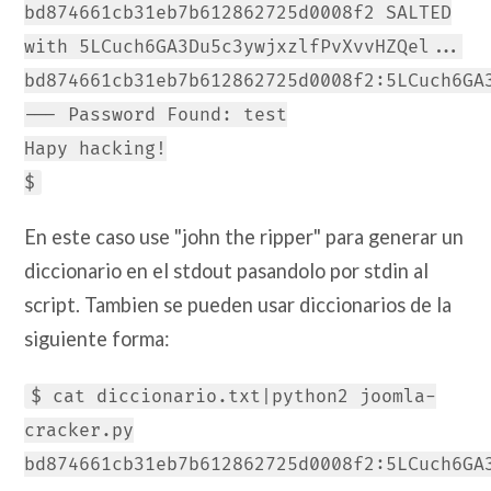
bd874661cb31eb7b612862725d0008f2 SALTED
with 5LCuch6GA3Du5c3ywjxzlfPvXvvHZQel...
bd874661cb31eb7b612862725d0008f2:5LCuch6GA
--- Password Found: test
Hapy hacking!
$
En este caso use "john the ripper" para generar un
diccionario en el stdout pasandolo por stdin al
script. Tambien se pueden usar diccionarios de la
siguiente forma:
$ cat diccionario.txt|python2 joomla-
cracker.py
bd874661cb31eb7b612862725d0008f2:5LCuch6GA